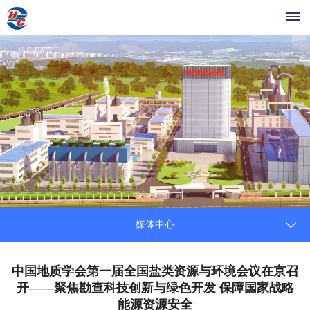
首
页
关
于
我
们
媒体中心
媒
体
中国地质学会第一届全国盐类资源与环境会议在京召
开——聚焦勘查科技创新与绿色开发 保障国家战略
中
能源资源安全