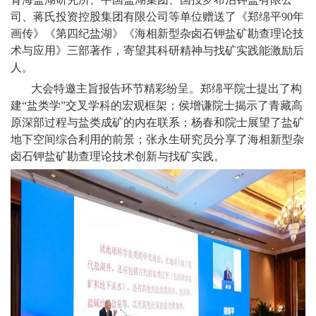
联
司、蒋氏投资控股集团有限公司等单位赠送了《郑绵平
90
年
画传》《第四纪盐湖》《海相新型杂卤石钾盐矿勘查理论技
系
术与应用》三部著作，寄望其科研精神与找矿实践能激励后
人。
我
大会特邀主旨报告环节精彩纷呈。郑绵平院士提出了构
建“盐类学”交叉学科的宏观框架；侯增谦院士揭示了青藏高
们
原深部过程与盐类成矿的内在联系；杨春和院士展望了盐矿
企
地下空间综合利用的前景；张永生研究员分享了海相新型杂
卤石钾盐矿勘查理论技术创新与找矿实践。
业
VR