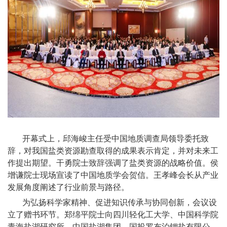
品
展
示
招
商
平
台
开幕式上，邱海峻主任受中国地质调查局领导委托致
人
辞，对我国盐类资源勘查取得的成果表示肯定，并对未来工
作提出期望。干勇院士致辞强调了盐类资源的战略价值。侯
力
增谦院士现场宣读了中国地质学会贺信。王孝峰会长从产业
发展角度阐述了行业前景与路径。
资
为弘扬科学家精神、促进知识传承与协同创新，会议设
立了赠书环节。郑绵平院士向四川轻化工大学、中国科学院
源
青海盐湖研究所、中国盐湖集团、国投罗布泊钾盐有限公