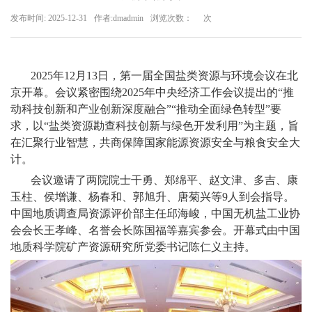
发布时间: 2025-12-31
作者:dmadmin
浏览次数：
次
心
集
2025
年
12
月
13
日，第一届全国盐类资源与环境会议在北
团
京开幕。会议紧密围绕
2025
年中央经济工作会议提出的“推
产
动科技创新和产业创新深度融合”“推动全面绿色转型”要
求，以“盐类资源勘查科技创新与绿色开发利用”为主题，旨
业
在汇聚行业智慧，共商保障国家能源资源安全与粮食安全大
计。
企
会议邀请了两院院士干勇、郑绵平、赵文津、多吉、康
业
玉柱、侯增谦、杨春和、郭旭升、唐菊兴等
9
人到会指导。
中国地质调查局资源评价部主任邱海峻，中国无机盐工业协
文
会会长王孝峰、名誉会长陈国福等嘉宾参会。开幕式由中国
地质科学院矿产资源研究所党委书记陈仁义主持。
化
产