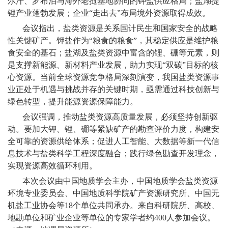
尔汗、罗布泊与海外老挝基地协同的钾盐供应格局；盐湖提
锂产业蓬勃发展；企业“走出去”布局境外资源取得成效。
会议指出，盐类资源是关系国计民生和国家安全的战略
性关键矿产。钾盐作为“粮食的粮食”，其稳定供应是维护粮
食安全的基石；盐湖及盐类资源中富含的锂、硼等元素，则
是支撑新能源、新材料产业发展，助力实现“双碳”目标的核
心资源。当前全球资源竞争格局深刻演变，我国盐类资源事
业正处于机遇与挑战并存的关键时期，亟需通过科技创新与
绿色转型，提升能源资源保障能力。
会议强调，推动盐类资源高质量发展，必须坚持创新驱
动。要加大钾、锂、硼等紧缺矿产的勘查评价力度，构建安
全可靠的资源供给体系；促进人工智能、大数据等新一代信
息技术与盐类科学工程深度融合；践行绿色勘查开发理念，
实现资源高效循环利用。
本次会议由中国地质学会主办，中国地质学会盐类资源
环境专业委员会、中国地质科学院矿产资源研究所、中国无
机盐工业协会等
18
个单位共同承办。来自
科研院所、
高校
、
地勘单位和矿业企业
等单位
的专家学者
约
4
00
人参加会议。