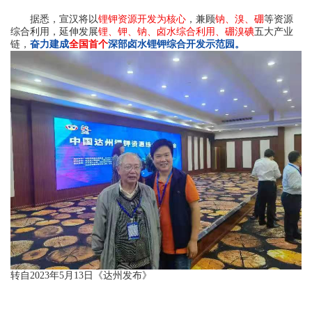
据悉，宣汉将以
锂钾资源开发为核心
，兼顾
钠、溴、硼
等资源
综合利用，延伸发展
锂、钾、钠、卤水综合利用、硼溴碘
五大产业
链，
奋力建成
全国首个
深部卤水锂钾综合开发示范园。
转自2023年5月13日《达州发布》