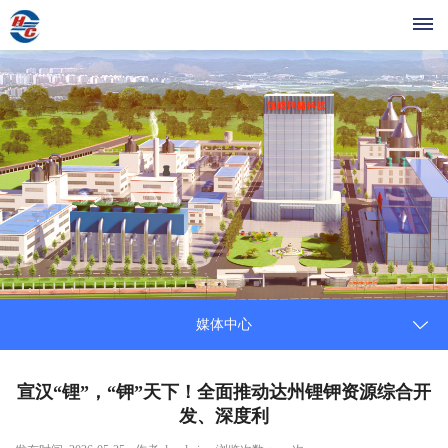
首
页
关
于
我
们
媒体中心
媒
体
宣汉“锂”，“钾”天下！全面推动达州锂钾资源综合开
发、深度利
中