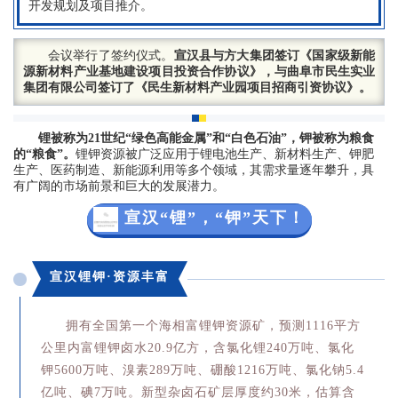
开发规划及项目推介。
会议举行了签约仪式。
宣汉县与方大集团签订《国家级新能
源新材料产业基地建设项目投资合作协议》，与曲阜市民生实业
集团有限公司签订了《民生新材料产业园项目招商引资协议》。
锂被称为21世纪“绿色高能金属”和“白色石油”，钾被称为粮食
的“粮食”。
锂钾资源被广泛应用于锂电池生产、新材料生产、钾肥
生产、医药制造、新能源利用等多个领域，其需求量逐年攀升，具
有广阔的市场前景和巨大的发展潜力。
宣汉“锂”，“钾”天下！
宣汉锂钾·资源丰富
拥有全国第一个海相富锂钾资源矿，预测1116平方
公里内富锂钾卤水20.9亿方，含氯化锂240万吨、氯化
钾5600万吨、溴素289万吨、硼酸1216万吨、氯化钠5.4
亿吨、碘7万吨。新型杂卤石矿层厚度约30米，估算含