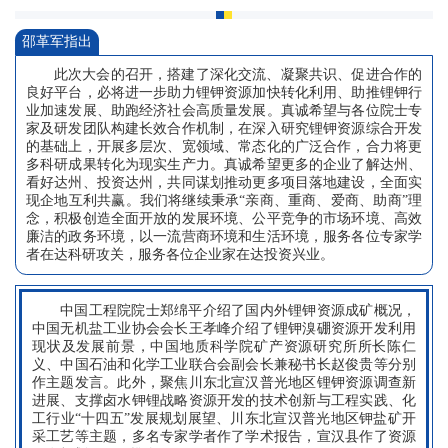
邵革军指出
此次大会的召开，搭建了深化交流、凝聚共识、促进合作的
良好平台，必将进一步助力锂钾资源加快转化利用、助推锂钾行
业加速发展、助跑经济社会高质量发展。真诚希望与各位院士专
家及研发团队构建长效合作机制，在深入研究锂钾资源综合开发
的基础上，开展多层次、宽领域、常态化的广泛合作，合力将更
多科研成果转化为现实生产力。真诚希望更多的企业了解达州、
看好达州、投资达州，共同谋划推动更多项目落地建设，全面实
现企地互利共赢。我们将继续秉承“亲商、重商、爱商、助商”理
念，积极创造全面开放的发展环境、公平竞争的市场环境、高效
廉洁的政务环境，以一流营商环境和生活环境，服务各位专家学
者在达科研攻关，服务各位企业家在达投资兴业。
中国工程院院士郑绵平介绍了国内外锂钾资源成矿概况，
中国无机盐工业协会会长王孝峰介绍了锂钾溴硼资源开发利用
现状及发展前景，中国地质科学院矿产资源研究所所长陈仁
义、中国石油和化学工业联合会副会长兼秘书长赵俊贵等分别
作主题发言。此外，聚焦川东北宣汉普光地区锂钾资源调查新
进展、支撑卤水钾锂战略资源开发的技术创新与工程实践、化
工行业“十四五”发展规划展望、川东北宣汉普光地区钾盐矿开
采工艺等主题，多名专家学者作了学术报告，宣汉县作了资源