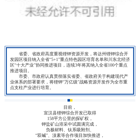
品
展
示
招
商
省委、省政府高度重视锂钾资源开发，将达州锂钾综合开
发园区项目纳入全省“5+1”重点特色园区培育名单和川东北经济
区“十大产业”协同推进项目，连续3年将其纳入全省100个重点
平
推进项目。
市委、市政府认真贯彻落实省委、省政府关于构建现代产
业体系的部署要求，将锂钾“万亿级”战略资源开发作为全市重
台
点支柱产业进行培育。
人
力
目前，
宣汉县锂钾综合开发已取得
158平方公里的探矿权，
资
钾盐矿山溶采中试圆满完成，
负极材料、钛系吸附剂、
源
“双碱”、溴素等合作项目加快推进，