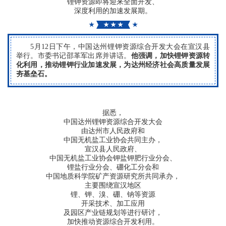
锂钾资源即将迎来全面开发、
联
深度利用的加速发展期。
★
★ ★ ★
★
系
5月12日下午，中国达州锂钾资源综合开发大会在宣汉县
我
举行。市委书记邵革军出席并讲话。
他强调，加快锂钾资源转
化利用，推动锂钾行业加速发展，为达州经济社会高质量发展
夯基垒石。
们
企
据悉，
业
中国达州锂钾资源综合开发大会
由达州市人民政府和
中国无机盐工业协会共同主办，
VR
宣汉县人民政府、
中国无机盐工业协会钾盐钾肥行业分会、
锂盐行业分会、硼化工分会和
中国地质科学院矿产资源研究所共同承办，
主要围绕宣汉地区
锂、钾、溴、硼、钠等资源
开采技术、加工应用
及园区产业链规划等进行研讨，
加快推动资源综合开发利用。