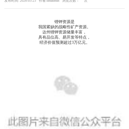
发布时间: 2026-05-25
作者:dmadmin
浏览次数：
次
心
集
锂钾资源是
我国紧缺的战略性矿产资源。
团
达州锂钾资源储量丰富，
具有品位高、易开发等特点，
经济价值预测超过3万亿元。
产
业
企
业
文
化
产